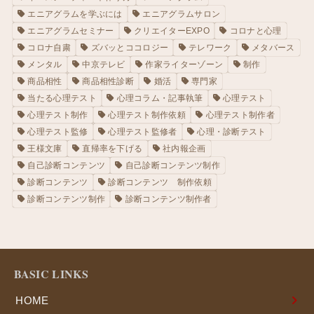
エニアグラムを学ぶには
エニアグラムサロン
エニアグラムセミナー
クリエイターEXPO
コロナと心理
コロナ自粛
ズバッとココロジー
テレワーク
メタバース
メンタル
中京テレビ
作家ライターゾーン
制作
商品相性
商品相性診断
婚活
専門家
当たる心理テスト
心理コラム・記事執筆
心理テスト
心理テスト制作
心理テスト制作依頼
心理テスト制作者
心理テスト監修
心理テスト監修者
心理・診断テスト
王様文庫
直帰率を下げる
社内報企画
自己診断コンテンツ
自己診断コンテンツ制作
診断コンテンツ
診断コンテンツ 制作依頼
診断コンテンツ制作
診断コンテンツ制作者
BASIC LINKS
HOME