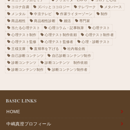
コロナ自粛
ズバッとココロジー
テレワーク
メタバース
メンタル
中京テレビ
作家ライターゾーン
制作
商品相性
商品相性診断
婚活
専門家
当たる心理テスト
心理コラム・記事執筆
心理テスト
心理テスト制作
心理テスト制作依頼
心理テスト制作者
心理テスト監修
心理テスト監修者
心理・診断テスト
王様文庫
直帰率を下げる
社内報企画
自己診断コンテンツ
自己診断コンテンツ制作
診断コンテンツ
診断コンテンツ 制作依頼
診断コンテンツ制作
診断コンテンツ制作者
BASIC LINKS
HOME
中嶋真澄プロフィール