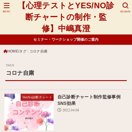
【心理テストとYES/NO診
MENU
SEARCH
断チャートの制作・監
修】中嶋真澄
セミナー・ワークショップ開催のご案内
HOME
タグ : コロナ自粛
コロナ自粛
自己診断チャート制作監修事例
YesNo診断チャート
SNS効果
2022.04.04