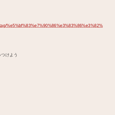
seplus/tag/%e5%bf%83%e7%90%86%e3%83%86%e3%82%
みつけよう