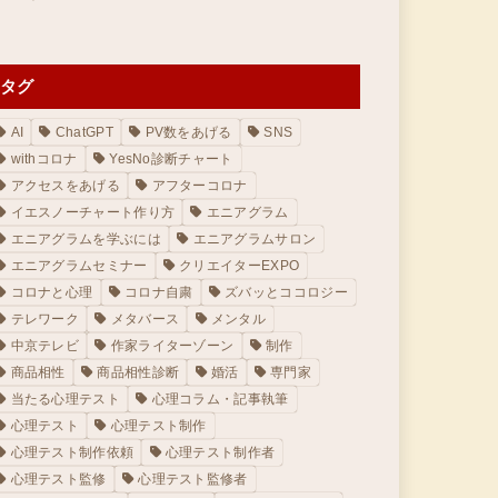
タグ
AI
ChatGPT
PV数をあげる
SNS
withコロナ
YesNo診断チャート
アクセスをあげる
アフターコロナ
イエスノーチャート作り方
エニアグラム
エニアグラムを学ぶには
エニアグラムサロン
エニアグラムセミナー
クリエイターEXPO
コロナと心理
コロナ自粛
ズバッとココロジー
テレワーク
メタバース
メンタル
中京テレビ
作家ライターゾーン
制作
商品相性
商品相性診断
婚活
専門家
当たる心理テスト
心理コラム・記事執筆
心理テスト
心理テスト制作
心理テスト制作依頼
心理テスト制作者
心理テスト監修
心理テスト監修者