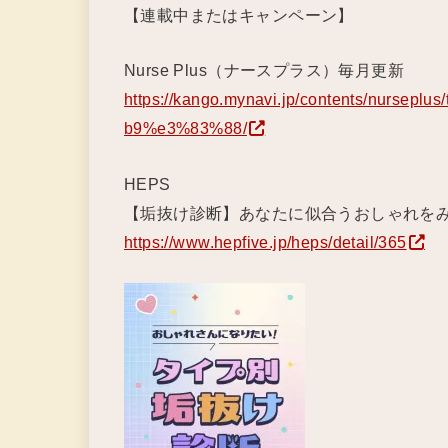
【連載中またはキャンペーン】
Nurse Plus（ナースプラス）毎月更新
https://kango.mynavi.jp/contents/nur
b9%e3%83%88/
HEPS
【垢抜け診断】あなたに似合うおしゃれを
https://www.hepfive.jp/heps/detail/365