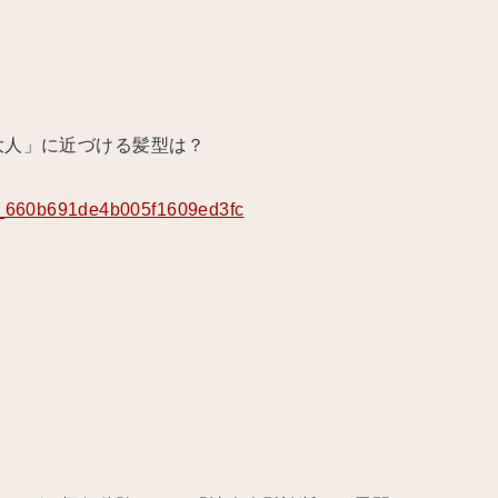
大人」に近づける髪型は？
_jp_660b691de4b005f1609ed3fc