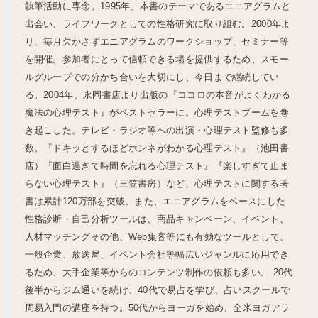
執筆活動に専念。1995年、本書のテーマであるエニアグラムと
出会い、ライフワークとしての性格研究に取り組む。2000年よ
り、毎月欠かさずエニアグラムのワークショップ、セミナー等
を開催。参加者にとって信頼できる場を提供するため、スモー
ルグループでの分かち合いを大切にし、今日まで継続してい
る。2004年、永岡書店より出版の『ココロの本音がよくわかる
魔法の心理テスト』がベストセラーに。心理テストブームを巻
き起こした。テレビ・ラジオ等への出演・心理テスト監修も多
数。『ドキッとするほどホンネがわかる心理テスト』（池田書
店）『面白過ぎて時間を忘れる心理テスト』『楽しすぎて止ま
らない心理テスト』（三笠書房）など、心理テストに関する著
書は累計120万部を突破。また、エニアグラムをベースにした
性格診断・自己分析ツールは、商品キャンペーン、イベント、
人材マッチングその他、Web集客等にも有効なツールとして、
一般企業、放送局、イベント会社等幅広いジャンルに応用でき
るため、大手企業等からのコンテンツ制作の依頼も多い。 20代
後半からジム通いを続け、40代で易占を学び、占いスクールで
周易入門の講座を持つ。50代からヨーガを始め、全米ヨガアラ