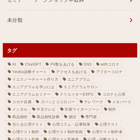
未分類
タグ
AI
ChatGPT
PV数をあげる
SNS
withコロナ
YesNo診断チャート
アクセスをあげる
アフターコロナ
イエスノーチャート作り方
エニアグラム
エニアグラムを学ぶには
エニアグラムサロン
エニアグラムセミナー
クリエイターEXPO
コロナと心理
コロナ自粛
ズバッとココロジー
テレワーク
メタバース
メンタル
中京テレビ
作家ライターゾーン
制作
商品相性
商品相性診断
婚活
専門家
当たる心理テスト
心理コラム・記事執筆
心理テスト
心理テスト制作
心理テスト制作依頼
心理テスト制作者
心理テスト監修
心理テスト監修者
心理・診断テスト