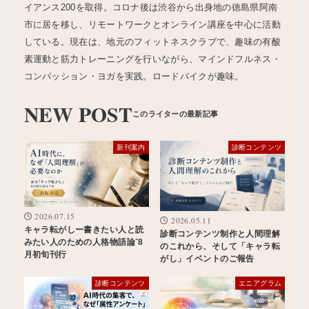
イアンス200を取得。コロナ後は渋谷から出身地の徳島県阿南
市に居を移し、リモートワークとオンライン講座を中心に活動
している。現在は、地元のフィットネスクラブで、趣味の有酸
素運動と筋力トレーニングを行いながら、マインドフルネス・
コンパッション・ヨガを実践。ロードバイクが趣味。
NEW POST
新刊案内
診断コンテンツ
2026.07.15
2026.05.11
キャラ転がしー書きたい人と読
診断コンテンツ制作と人間理解
みたい人のための人格物語論⁻8
のこれから、そして「キャラ転
月初旬刊行
がし」イベントのご報告
診断コンテンツ
エニアグラム