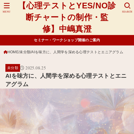
【心理テストとYES/NO診
MENU
SEARCH
断チャートの制作・監
修】中嶋真澄
セミナー・ワークショップ開催のご案内
HOME
未分類
AIを味方に、人間学を深める心理テストとエニアグラム
2025.08.25
未分類
AIを味方に、人間学を深める心理テストとエニ
アグラム