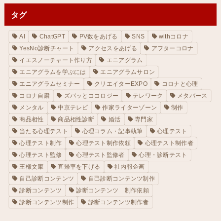
タグ
AI
ChatGPT
PV数をあげる
SNS
withコロナ
YesNo診断チャート
アクセスをあげる
アフターコロナ
イエスノーチャート作り方
エニアグラム
エニアグラムを学ぶには
エニアグラムサロン
エニアグラムセミナー
クリエイターEXPO
コロナと心理
コロナ自粛
ズバッとココロジー
テレワーク
メタバース
メンタル
中京テレビ
作家ライターゾーン
制作
商品相性
商品相性診断
婚活
専門家
当たる心理テスト
心理コラム・記事執筆
心理テスト
心理テスト制作
心理テスト制作依頼
心理テスト制作者
心理テスト監修
心理テスト監修者
心理・診断テスト
王様文庫
直帰率を下げる
社内報企画
自己診断コンテンツ
自己診断コンテンツ制作
診断コンテンツ
診断コンテンツ 制作依頼
診断コンテンツ制作
診断コンテンツ制作者