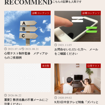
RECOMMEND
診断コンテンツ
診断コンテンツ
2021.11.05
2021.07.14
2021.08.21
お問合せいただいた方へ メール
心理テスト制作監修 メディアか
をご確認ください
らのご依頼例
未分類
心理テスト
2026.06.22
2020.09.02
重要】弊所名義の不審メールにご
9月3日中京テレビ特集「ズバッと
注意ください