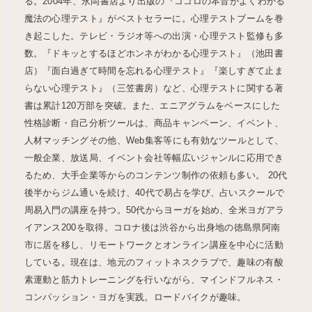
る。2004年、永岡書店より出版の『ココロの本音がよくわかる
魔法の心理テスト』がベストセラーに。心理テストブームを巻
き起こした。テレビ・ラジオ等への出演・心理テスト監修も多
数。『ドキッとするほどホンネがわかる心理テスト』（池田書
店）『面白過ぎて時間を忘れる心理テスト』『楽しすぎて止ま
らない心理テスト』（三笠書房）など、心理テストに関する著
書は累計120万部を突破。また、エニアグラムをベースにした
性格診断・自己分析ツールは、商品キャンペーン、イベント、
人材マッチングその他、Web集客等にも有効なツールとして、
一般企業、放送局、イベント会社等幅広いジャンルに応用でき
るため、大手企業等からのコンテンツ制作の依頼も多い。 20代
後半からジム通いを続け、40代で易占を学び、占いスクールで
周易入門の講座を持つ。50代からヨーガを始め、全米ヨガアラ
イアンス200を取得。コロナ後は渋谷から出身地の徳島県阿南
市に居を移し、リモートワークとオンライン講座を中心に活動
している。現在は、地元のフィットネスクラブで、趣味の有酸
素運動と筋力トレーニングを行いながら、マインドフルネス・
コンパッション・ヨガを実践。ロードバイクが趣味。