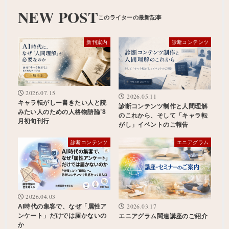
NEW POST
新刊案内
診断コンテンツ
2026.07.15
2026.05.11
キャラ転がしー書きたい人と読
診断コンテンツ制作と人間理解
みたい人のための人格物語論⁻8
のこれから、そして「キャラ転
月初旬刊行
がし」イベントのご報告
診断コンテンツ
エニアグラム
2026.04.03
2026.03.17
AI時代の集客で、なぜ「属性ア
ンケート」だけでは届かないの
エニアグラム関連講座のご紹介
か